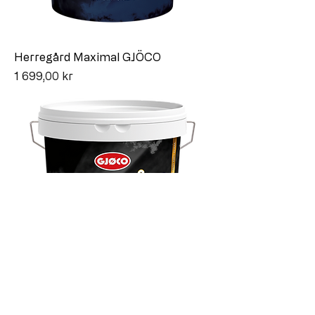
Herregård Maximal GJÖCO
Pris
1 699,00 kr
Herregård Supermax