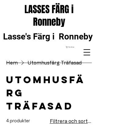
LASSES FÄRG i
Ronneby
Lasse's Färg i Ronneby
Varukorg
Hem
Utomhusfärg Träfasad
Utomhusfä
rg
Träfasad
4 produkter
Filtrera och sortera