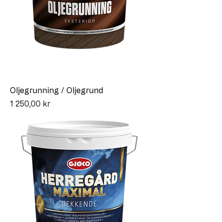
Oljegrunning / Oljegrund
Pris
1 250,00 kr