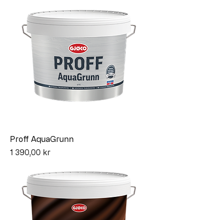
Proff AquaGrunn
Pris
1 390,00 kr