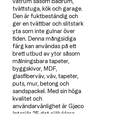
våtrum såsom badrum,
tvättstuga, kök och garage.
Den är fuktbeständig och
ger en tvättbar och slitstark
yta som inte gulnar över
tiden. Denna mångsidiga
färg kan användas på ett
brett utbud av ytor såsom
målningsbara tapeter,
byggskivor, MDF,
glasfiberväv, väv, tapeter,
puts, mur, betong och
sandspackel. Med sin höga
kvalitet och
användarvänlighet är Gjøco
Interiör 25 det självklara
valet för att fräscha upp och
skydda dina våtrum.